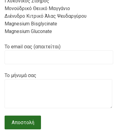
Γλυκονικός Σίδηρος
Μονοϋδρικό Θειικό Μαγγάνιο
Διένυδρο Κιτρικό Άλας Ψευδαργύρου
Magnesium Bisglycinate
Magnesium Gluconate
Το email σας (απαιτείται)
Το μήνυμά σας