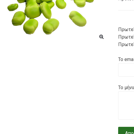
Πρωτεΐ
Πρωτεΐ
Πρωτεΐ
Το emai
Το μήν