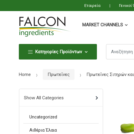
Εταιρεία
Γενικοί
MARKET CHANNELS
Search
Search
Κατηγορίες Προϊόντων
for:
for:
Home
Πρωτεΐνες
Πρωτεΐνες Σιτηρών κα
Show All Categories
Uncategorized
Αιθέρια Έλαια