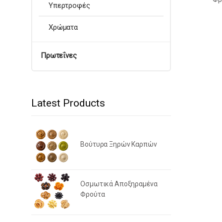
Υπερτροφές
Χρώματα
Πρωτεΐνες
Latest Products
Βούτυρα Ξηρών Καρπών
Οσμωτικά Αποξηραμένα
Φρούτα