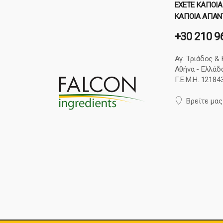
ΈΧΕΤΕ ΚΆΠΟΙΑ
ΚΆΠΟΙΑ ΑΠΆΝ
+30 210 9
Αγ. Τριάδος & 
Αθήνα - Ελλάδ
Γ.Ε.Μ.Η. 1218
Βρείτε μας