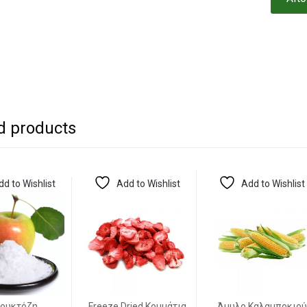
d products
dd to Wishlist
Add to Wishlist
Add to Wishlist
ουκτόζη
Freeze Dried Κομμάτια
Άμυλο Καλαμποκιού