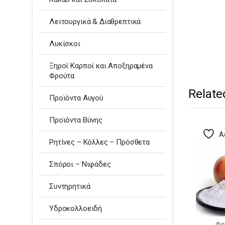
Λειτουργικά & Διαθρεπτικά
Λυκίσκοι
Ξηροί Καρποί και Αποξηραμένα
Φρούτα
Relate
Προϊόντα Αυγού
Προϊόντα Βύνης
A
Ρητίνες – Κόλλες – Πρόσθετα
Σπόροι – Νιφάδες
Συντηρητικά
Υδροκολλοειδή
Φρ