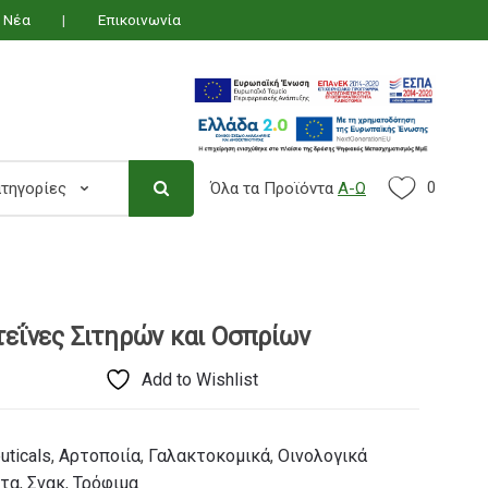
Νέα
Επικοινωνία
0
Όλα τα Προϊόντα
Α-Ω
Search Parameter
εΐνες Σιτηρών και Οσπρίων
Add to Wishlist
uticals
,
Αρτοποιία
,
Γαλακτοκομικά
,
Οινολογικά
ντα
,
Σνακ
,
Τρόφιμα