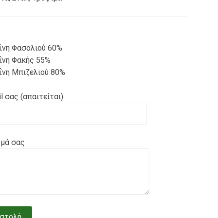
νη Φασολιού 60%
νη Φακής 55%
νη Μπιζελιού 80%
l σας (απαιτείται)
υμά σας